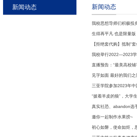
新闻动态
新闻动态
我校思想导师们积极投
生得再平凡 也是限量版
【拒绝套代购】抵制“套
我校举行2022—202
直播预告：“最美高校辅
见字如面 最好的我们
三亚学院参加2023年
“披着羊皮的狼”，大学生要
真实社恐、abando
邀你一起制作水果捞~
初心如磐，使命如炬，