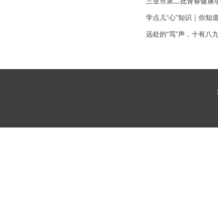
三亚市第二批青春健康
学点儿“心”知识｜你知
远处的“骂”声，十有八