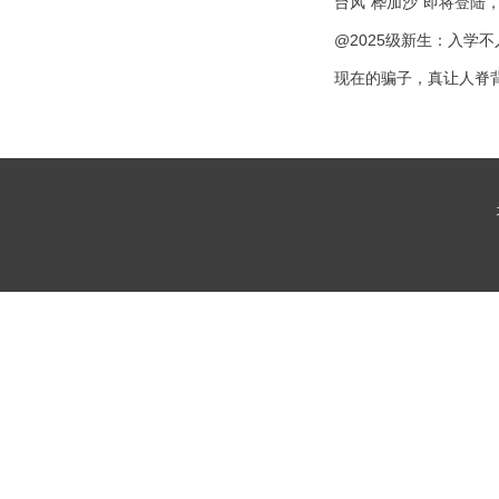
台风“桦加沙”即将登陆
@2025级新生：入学
现在的骗子，真让人脊