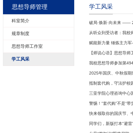
学工风采
思想导师管理
科室简介
破局·焕新·向未来 ——
从听众到受访者：我校
规章制度
赋能新力量 锤炼主力军
思想导师工作室
【师说心语】思想导师
学工风采
我校思想导师参加第49
2025年国庆、中秋假
抵制套代购，守法护校园
三亚学院心理咨询中心
警惕！“套代购”不是“带
快来领取你的国庆节、
同学们，新版打本“避雷